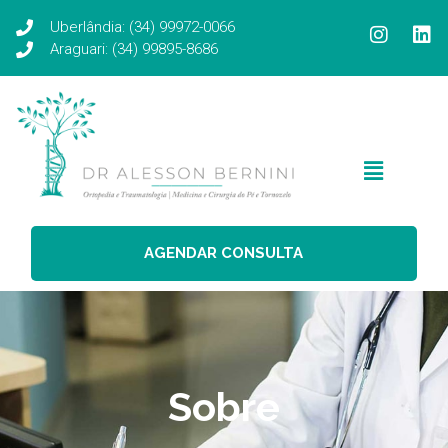
Uberlândia: (34) 99972-0066
Araguari: (34) 99895-8686
AGENDAR CONSULTA
Sobre